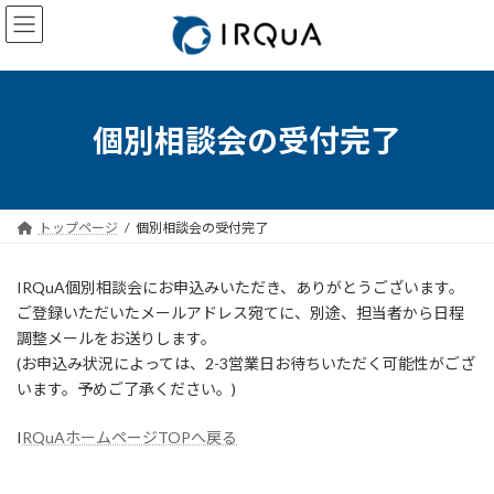
コ
ナ
ン
ビ
テ
ゲ
ン
ー
ツ
シ
へ
ョ
個別相談会の受付完了
ス
ン
キ
に
ッ
移
プ
動
トップページ
個別相談会の受付完了
IRQuA個別相談会にお申込みいただき、ありがとうございます。
ご登録いただいたメールアドレス宛てに、別途、担当者から日程
調整メールをお送りします。
(お申込み状況によっては、2-3営業日お待ちいただく可能性がござ
います。予めご了承ください。)
I
RQuAホームページTOPへ戻る